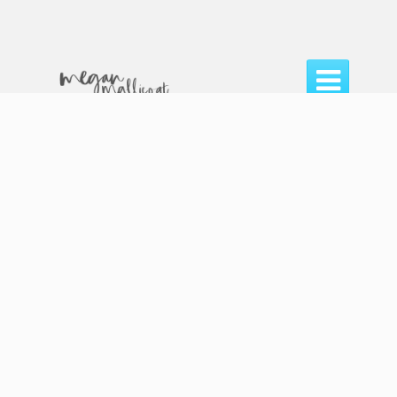

Home /
Blog /
megan mallicoat
megan mallicoat
Facebook
Twitter
Share